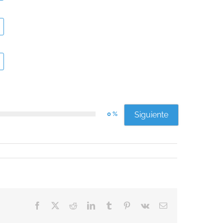
0 %
Siguiente
Facebook
X
Reddit
LinkedIn
Tumblr
Pinterest
Vk
Correo
electrónico