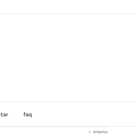
+ 34 933 041 393
|
info@maxstudio.es
tar
faq
Anterior